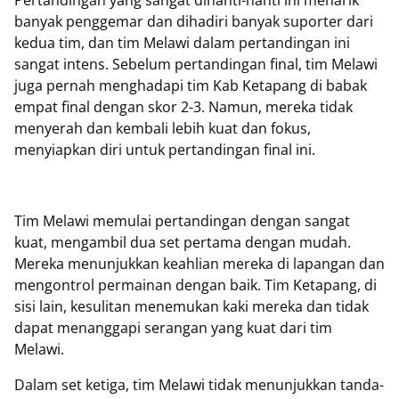
Pertandingan yang sangat dinanti-nanti ini menarik
banyak penggemar dan dihadiri banyak suporter dari
kedua tim, dan tim Melawi dalam pertandingan ini
sangat intens. Sebelum pertandingan final, tim Melawi
juga pernah menghadapi tim Kab Ketapang di babak
empat final dengan skor 2-3. Namun, mereka tidak
menyerah dan kembali lebih kuat dan fokus,
menyiapkan diri untuk pertandingan final ini.
Tim Melawi memulai pertandingan dengan sangat
kuat, mengambil dua set pertama dengan mudah.
Mereka menunjukkan keahlian mereka di lapangan dan
mengontrol permainan dengan baik. Tim Ketapang, di
sisi lain, kesulitan menemukan kaki mereka dan tidak
dapat menanggapi serangan yang kuat dari tim
Melawi.
Dalam set ketiga, tim Melawi tidak menunjukkan tanda-