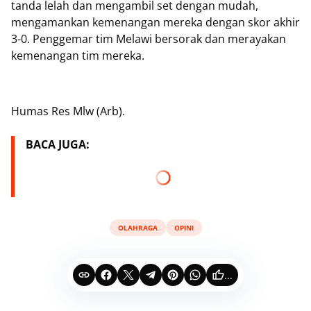
tanda lelah dan mengambil set dengan mudah,
mengamankan kemenangan mereka dengan skor akhir
3-0. Penggemar tim Melawi bersorak dan merayakan
kemenangan tim mereka.
Humas Res Mlw (Arb).
BACA JUGA:
OLAHRAGA
OPINI
...