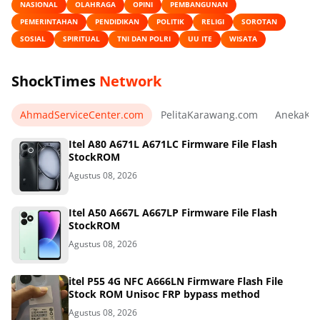
NASIONAL
OLAHRAGA
OPINI
PEMBANGUNAN
PEMERINTAHAN
PENDIDIKAN
POLITIK
RELIGI
SOROTAN
SOSIAL
SPIRITUAL
TNI DAN POLRI
UU ITE
WISATA
ShockTimes
Network
AhmadServiceCenter.com
PelitaKarawang.com
AnekaKa
Itel A80 A671L A671LC Firmware File Flash
StockROM
Agustus 08, 2026
Itel A50 A667L A667LP Firmware File Flash
StockROM
Agustus 08, 2026
itel P55 4G NFC A666LN Firmware Flash File
Stock ROM Unisoc FRP bypass method
Agustus 08, 2026