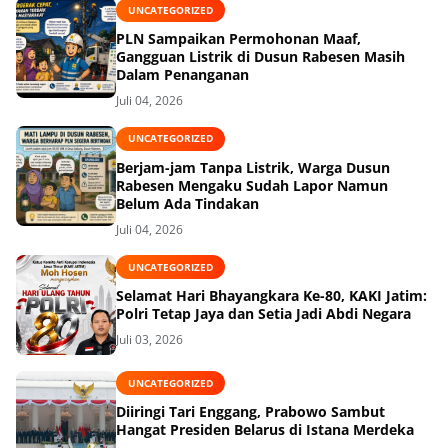
UNCATEGORIZED
PLN Sampaikan Permohonan Maaf,
Gangguan Listrik di Dusun Rabesen Masih
Dalam Penanganan
Juli 04, 2026
UNCATEGORIZED
Berjam-jam Tanpa Listrik, Warga Dusun
Rabesen Mengaku Sudah Lapor Namun
Belum Ada Tindakan
Juli 04, 2026
UNCATEGORIZED
Selamat Hari Bhayangkara Ke-80, KAKI Jatim:
Polri Tetap Jaya dan Setia Jadi Abdi Negara
Juli 03, 2026
UNCATEGORIZED
Diiringi Tari Enggang, Prabowo Sambut
Hangat Presiden Belarus di Istana Merdeka