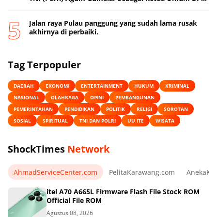
IKAL LEMHANNAS
Jalan raya Pulau panggung yang sudah lama rusak
akhirnya di perbaiki.
Tag Terpopuler
DAERAH
EKONOMI
ENTERTAINMENT
HUKUM
KRIMINAL
NASIONAL
OLAHRAGA
OPINI
PEMBANGUNAN
PEMERINTAHAN
PENDIDIKAN
POLITIK
RELIGI
SOROTAN
SOSIAL
SPIRITUAL
TNI DAN POLRI
UU ITE
WISATA
ShockTimes
Network
AhmadServiceCenter.com
PelitaKarawang.com
AnekaKa
itel A70 A665L Firmware Flash File Stock ROM
Official File ROM
Agustus 08, 2026