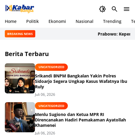
Home
Politik
Ekonomi
Nasional
Trending
T
Prabowo: Kepemimpin
BREAKING NEWS
Berita Terbaru
UNCATEGORIZED
Srikandi BNPM Bangkalan Yakin Polres
Sidoarjo Segera Ungkap Kasus Wafatnya Ibu
Ruly
Juli 06, 2026
UNCATEGORIZED
Menlu Sugiono dan Ketua MPR RI
Direncanakan Hadiri Pemakaman Ayatollah
Khamenei
Juli 06, 2026