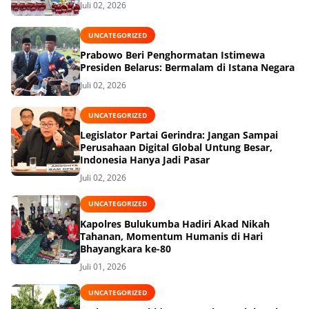
Juli 02, 2026
UNCATEGORIZED
Prabowo Beri Penghormatan Istimewa
Presiden Belarus: Bermalam di Istana Negara
Juli 02, 2026
UNCATEGORIZED
Legislator Partai Gerindra: Jangan Sampai
Perusahaan Digital Global Untung Besar,
Indonesia Hanya Jadi Pasar
Juli 02, 2026
UNCATEGORIZED
Kapolres Bulukumba Hadiri Akad Nikah
Tahanan, Momentum Humanis di Hari
Bhayangkara ke-80
Juli 01, 2026
UNCATEGORIZED