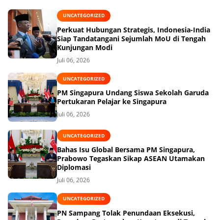
UNCATEGORIZED
Perkuat Hubungan Strategis, Indonesia-India
Siap Tandatangani Sejumlah MoU di Tengah
Kunjungan Modi
Juli 06, 2026
UNCATEGORIZED
PM Singapura Undang Siswa Sekolah Garuda
Pertukaran Pelajar ke Singapura
Juli 06, 2026
UNCATEGORIZED
Bahas Isu Global Bersama PM Singapura,
Prabowo Tegaskan Sikap ASEAN Utamakan
Diplomasi
Juli 06, 2026
UNCATEGORIZED
PN Sampang Tolak Penundaan Eksekusi,