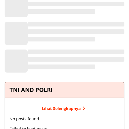
StockROM
Agustus 08, 2026
Itel A80 A671L A671LC Firmware File Flash
StockROM
Agustus 08, 2026
Itel A50 A667L A667LP Firmware File Flash
StockROM
Agustus 08, 2026
TNI AND POLRI
Lihat Selengkapnya
No posts found.
Failed to load posts.