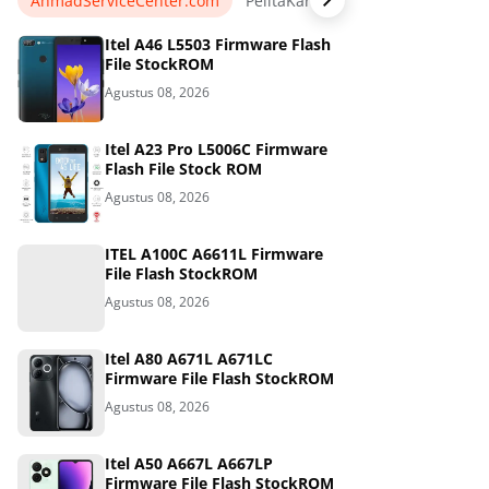
AhmadServiceCenter.com
PelitaKarawang.com
AnekaKa
Itel A46 L5503 Firmware Flash
File StockROM
Agustus 08, 2026
Itel A23 Pro L5006C Firmware
Flash File Stock ROM
Agustus 08, 2026
ITEL A100C A6611L Firmware
File Flash StockROM
Agustus 08, 2026
Itel A80 A671L A671LC
Firmware File Flash StockROM
Agustus 08, 2026
Itel A50 A667L A667LP
Firmware File Flash StockROM