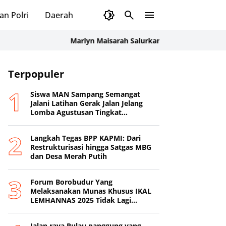
an Polri
Daerah
Marlyn Maisarah Salurkan Bantuan Air Bersih u
Terpopuler
Siswa MAN Sampang Semangat
Jalani Latihan Gerak Jalan Jelang
Lomba Agustusan Tingkat
Kabupaten
Langkah Tegas BPP KAPMI: Dari
Restrukturisasi hingga Satgas MBG
dan Desa Merah Putih
Forum Borobudur Yang
Melaksanakan Munas Khusus IKAL
LEMHANNAS 2025 Tidak Lagi
Mengakui Jenderal TNI (Purn) Agum
Gumelar Sebagai Ketua Umum DPP
Jalan raya Pulau panggung yang