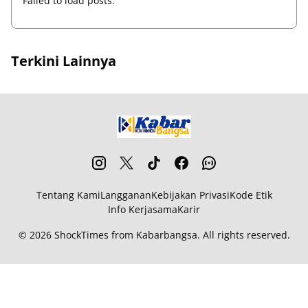
Failed to load posts.
Terkini Lainnya
Tentang Kami
Langganan
Kebijakan Privasi
Kode Etik
Info Kerjasama
Karir
© 2026
ShockTimes
from
Kabarbangsa
. All rights reserved.