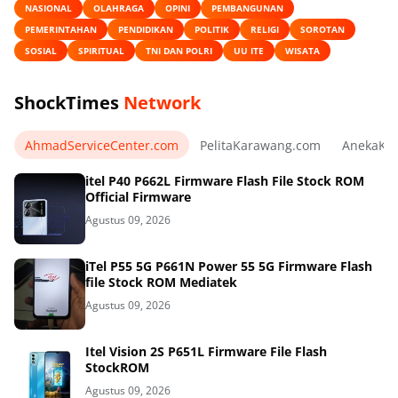
NASIONAL
OLAHRAGA
OPINI
PEMBANGUNAN
PEMERINTAHAN
PENDIDIKAN
POLITIK
RELIGI
SOROTAN
SOSIAL
SPIRITUAL
TNI DAN POLRI
UU ITE
WISATA
ShockTimes
Network
AhmadServiceCenter.com
PelitaKarawang.com
AnekaKa
itel P40 P662L Firmware Flash File Stock ROM
Official Firmware
Agustus 09, 2026
iTel P55 5G P661N Power 55 5G Firmware Flash
file Stock ROM Mediatek
Agustus 09, 2026
Itel Vision 2S P651L Firmware File Flash
StockROM
Agustus 09, 2026