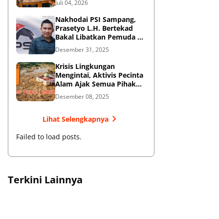
Juli 04, 2026
Perkuat Aksi Sosial
Nakhodai PSI Sampang,
Prasetyo L.H. Bertekad
Bakal Libatkan Pemuda di
Panggung Politik
Desember 31, 2025
Krisis Lingkungan
Mengintai, Aktivis Pecinta
Alam Ajak Semua Pihak
Jaga Hutan
Desember 08, 2025
Lihat Selengkapnya
Failed to load posts.
Terkini Lainnya