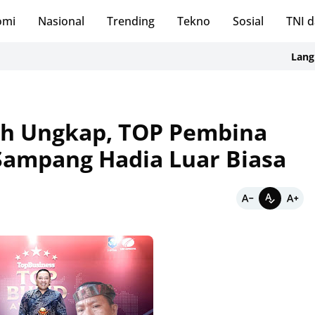
omi
Nasional
Trending
Tekno
Sosial
TNI d
Langkah Teg
ih Ungkap, TOP Pembina
Sampang Hadia Luar Biasa