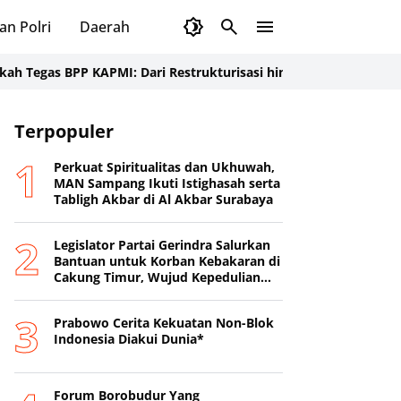
an Polri
Daerah
as BPP KAPMI: Dari Restrukturisasi hingga Satgas MBG dan Desa
Terpopuler
Perkuat Spiritualitas dan Ukhuwah,
MAN Sampang Ikuti Istighasah serta
Tabligh Akbar di Al Akbar Surabaya
Legislator Partai Gerindra Salurkan
Bantuan untuk Korban Kebakaran di
Cakung Timur, Wujud Kepedulian
kepada Warga Terdampak
Prabowo Cerita Kekuatan Non-Blok
Indonesia Diakui Dunia*
Forum Borobudur Yang