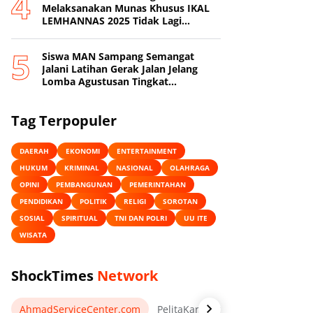
Melaksanakan Munas Khusus IKAL
LEMHANNAS 2025 Tidak Lagi
Mengakui Jenderal TNI (Purn) Agum
Gumelar Sebagai Ketua Umum DPP
Siswa MAN Sampang Semangat
IKAL LEMHANNAS
Jalani Latihan Gerak Jalan Jelang
Lomba Agustusan Tingkat
Kabupaten
Tag Terpopuler
DAERAH
EKONOMI
ENTERTAINMENT
HUKUM
KRIMINAL
NASIONAL
OLAHRAGA
OPINI
PEMBANGUNAN
PEMERINTAHAN
PENDIDIKAN
POLITIK
RELIGI
SOROTAN
SOSIAL
SPIRITUAL
TNI DAN POLRI
UU ITE
WISATA
ShockTimes
Network
AhmadServiceCenter.com
PelitaKarawang.com
AnekaKa