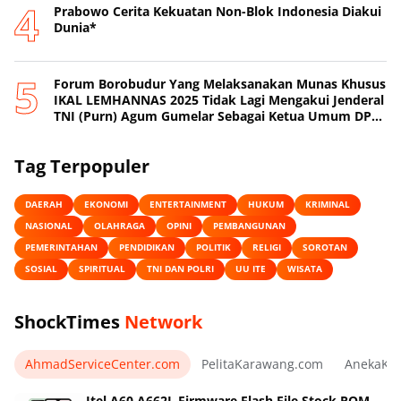
Prabowo Cerita Kekuatan Non-Blok Indonesia Diakui
Dunia*
Forum Borobudur Yang Melaksanakan Munas Khusus
IKAL LEMHANNAS 2025 Tidak Lagi Mengakui Jenderal
TNI (Purn) Agum Gumelar Sebagai Ketua Umum DPP
IKAL LEMHANNAS
Tag Terpopuler
DAERAH
EKONOMI
ENTERTAINMENT
HUKUM
KRIMINAL
NASIONAL
OLAHRAGA
OPINI
PEMBANGUNAN
PEMERINTAHAN
PENDIDIKAN
POLITIK
RELIGI
SOROTAN
SOSIAL
SPIRITUAL
TNI DAN POLRI
UU ITE
WISATA
ShockTimes
Network
AhmadServiceCenter.com
PelitaKarawang.com
AnekaKa
Itel A60 A662L Firmware Flash File Stock ROM