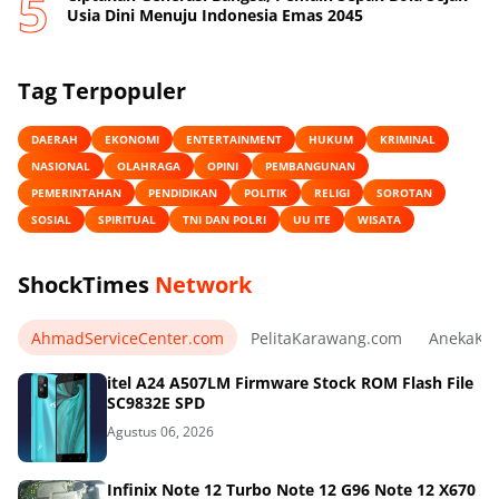
Usia Dini Menuju Indonesia Emas 2045
Tag Terpopuler
DAERAH
EKONOMI
ENTERTAINMENT
HUKUM
KRIMINAL
NASIONAL
OLAHRAGA
OPINI
PEMBANGUNAN
PEMERINTAHAN
PENDIDIKAN
POLITIK
RELIGI
SOROTAN
SOSIAL
SPIRITUAL
TNI DAN POLRI
UU ITE
WISATA
ShockTimes
Network
AhmadServiceCenter.com
PelitaKarawang.com
AnekaKa
itel A24 A507LM Firmware Stock ROM Flash File
SC9832E SPD
Agustus 06, 2026
Infinix Note 12 Turbo Note 12 G96 Note 12 X670