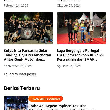
Februari 24, 2025
Oktober 09, 2024
Setya kita Pancasila Gelar
Laga Bergengsi : Peringati
Tanding Tinju Persahabatan
HUT Kemerdekaan RI ke 79,
Antar Genk Motor dan
Perwakilan dari SMAK
Ormas dengan Mengusung "
Frateran Surabaya Raih
September 08, 2024
Agustus 28, 2024
Stop Tawuran Benx Street
Juara 1 Lomba Amikom
Figther"
Video Competition 2024
Failed to load posts.
Berita Terbaru
TIDAK DIKATEGORIKAN
Prabowo: Kepemimpinan Tak Bisa