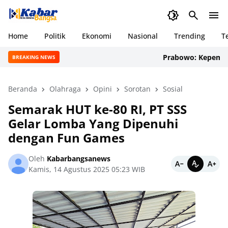
Home
Politik
Ekonomi
Nasional
Trending
T
Prabowo: Kepemimpina
BREAKING NEWS
Beranda
Olahraga
Opini
Sorotan
Sosial
Semarak HUT ke-80 RI, PT SSS
Gelar Lomba Yang Dipenuhi
dengan Fun Games
Oleh
Kabarbangsanews
Kamis, 14 Agustus 2025 05:23 WIB