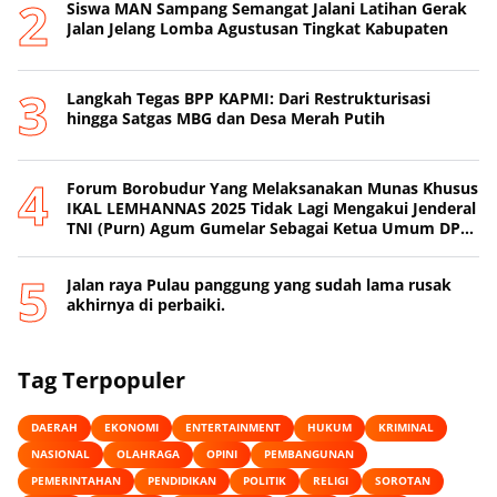
Siswa MAN Sampang Semangat Jalani Latihan Gerak
Jalan Jelang Lomba Agustusan Tingkat Kabupaten
Langkah Tegas BPP KAPMI: Dari Restrukturisasi
hingga Satgas MBG dan Desa Merah Putih
Forum Borobudur Yang Melaksanakan Munas Khusus
IKAL LEMHANNAS 2025 Tidak Lagi Mengakui Jenderal
TNI (Purn) Agum Gumelar Sebagai Ketua Umum DPP
IKAL LEMHANNAS
Jalan raya Pulau panggung yang sudah lama rusak
akhirnya di perbaiki.
Tag Terpopuler
DAERAH
EKONOMI
ENTERTAINMENT
HUKUM
KRIMINAL
NASIONAL
OLAHRAGA
OPINI
PEMBANGUNAN
PEMERINTAHAN
PENDIDIKAN
POLITIK
RELIGI
SOROTAN