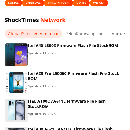
SOSIAL
SPIRITUAL
TNI DAN POLRI
UU ITE
WISATA
ShockTimes
Network
AhmadServiceCenter.com
PelitaKarawang.com
AnekaKa
Itel A46 L5503 Firmware Flash File StockROM
Agustus 08, 2026
Itel A23 Pro L5006C Firmware Flash File Stock
ROM
Agustus 08, 2026
ITEL A100C A6611L Firmware File Flash
StockROM
Agustus 08, 2026
Itel A80 A671L A671LC Firmware File Flash