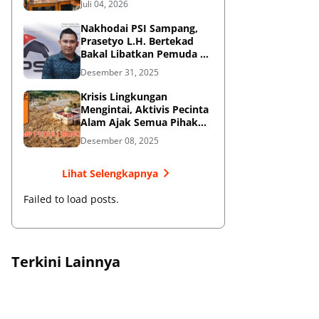
Juli 04, 2026
Perkuat Aksi Sosial
Nakhodai PSI Sampang,
Prasetyo L.H. Bertekad
Bakal Libatkan Pemuda di
Panggung Politik
Desember 31, 2025
Krisis Lingkungan
Mengintai, Aktivis Pecinta
Alam Ajak Semua Pihak
Jaga Hutan
Desember 08, 2025
Lihat Selengkapnya
Failed to load posts.
Terkini Lainnya