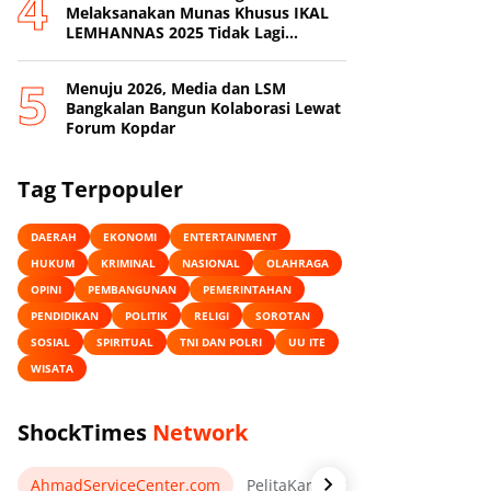
Melaksanakan Munas Khusus IKAL
LEMHANNAS 2025 Tidak Lagi
Mengakui Jenderal TNI (Purn) Agum
Gumelar Sebagai Ketua Umum DPP
Menuju 2026, Media dan LSM
IKAL LEMHANNAS
Bangkalan Bangun Kolaborasi Lewat
Forum Kopdar
Tag Terpopuler
DAERAH
EKONOMI
ENTERTAINMENT
HUKUM
KRIMINAL
NASIONAL
OLAHRAGA
OPINI
PEMBANGUNAN
PEMERINTAHAN
PENDIDIKAN
POLITIK
RELIGI
SOROTAN
SOSIAL
SPIRITUAL
TNI DAN POLRI
UU ITE
WISATA
ShockTimes
Network
AhmadServiceCenter.com
PelitaKarawang.com
AnekaKa