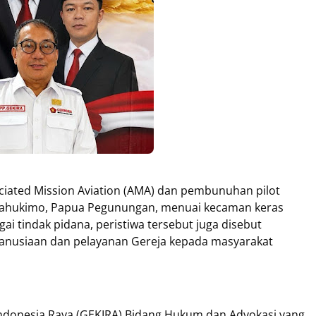
iated Mission Aviation (AMA) dan pembunuhan pilot
 Yahukimo, Papua Pegunungan, menuai kecaman keras
agai tindak pidana, peristiwa tersebut juga disebut
emanusiaan dan pelayanan Gereja kepada masyarakat
Indonesia Raya (GEKIRA) Bidang Hukum dan Advokasi yang